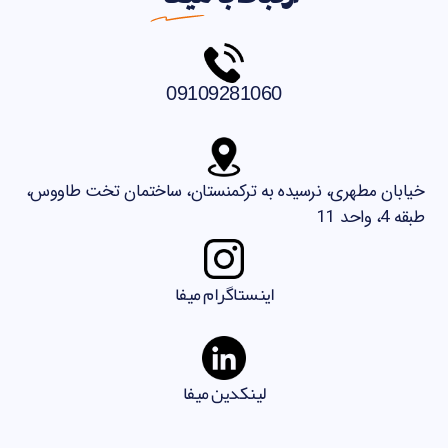
09109281060
خیابان مطهری، نرسیده به ترکمنستان، ساختمان تخت طاووس،
طبقه 4، واحد 11
اینستاگرام میفا
لینکدین میفا