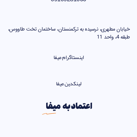
خیابان مطهری، نرسیده به ترکمنستان، ساختمان تخت طاووس،
طبقه 4، واحد 11
اینستاگرام میفا
لینکدین میفا
اعتماد به
میفا