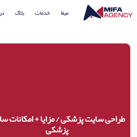
میفا
خدمات
بلاگ
درب
طراحی سایت پزشکی / مزایا + امکانات س
پزشکی