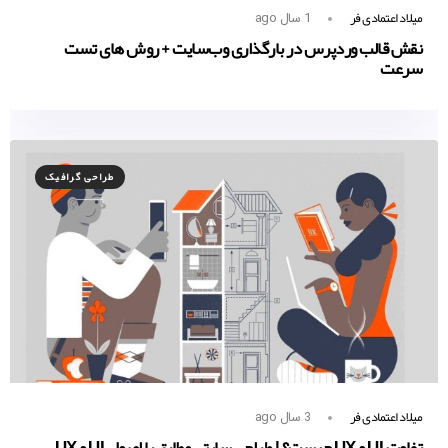
میلاد اعتمادی فر
1 سال ago
نقش قالب وردپرس در بارگذاری وب‌سایت + روش های تست
سرعت
طراحی گرافیک
میلاد اعتمادی فر
3 سال ago
تفاوت UI و UX چیست؟ | طراحی سایتی مطابق با اصول UI و UX