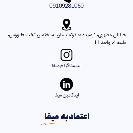
09109281060
خیابان مطهری، نرسیده به ترکمنستان، ساختمان تخت طاووس،
طبقه 4، واحد 11
اینستاگرام میفا
لینکدین میفا
اعتماد به
میفا