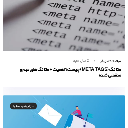
میلاد اعتمادی فر
2 سال ago
متا تگ (META TAGS) چیست؟ اهمیت + متا تگ های مهم و
منقضی شده
بازاریابی محتوا